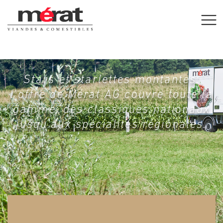
Stars et starlettes montantes:
l’offre de Mérat AG couvre toute la
gamme; des classiques nationaux
jusqu’aux spécialités régionales.