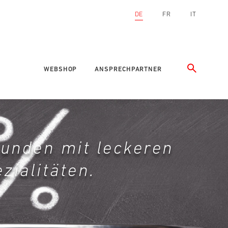
DE
FR
IT
WEBSHOP
ANSPRECHPARTNER
 Kunden mit leckeren
zialitäten.