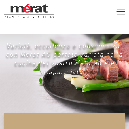
Varietà, eccellenza e convenienza:
con Mérat AG portate varietà nella
cucina del vostro ristorante e
risparmiate.