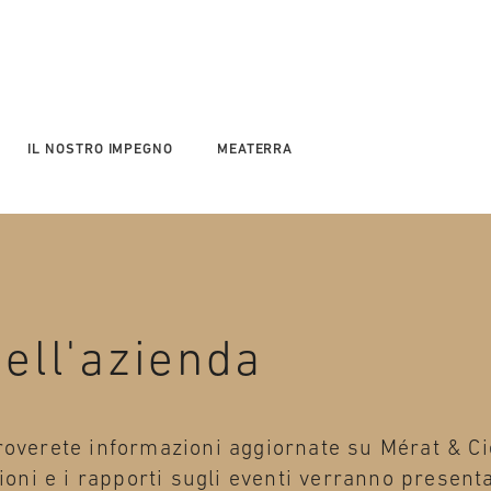
IL NOSTRO IMPEGNO
MEATERRA
dell'azienda
overete informazioni aggiornate su Mérat & Cie
ioni e i rapporti sugli eventi verranno presenta